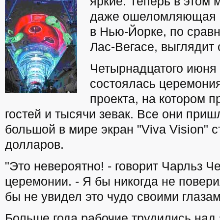
яркие. Теперь в этом
даже ошеломляющая с
в Нью-Йорке, по срав
Лас-Вегасе, выглядит
Четырнадцатого июня
состоялась церемония
проекта, на котором п
гостей и тысячи зевак. Все они при
большой в мире экран "Viva Vision"
долларов.
"Это невероятно! - говорит Чарльз Че
церемонии. - Я бы никогда не повери
бы не увидел это чудо своими глазам
Больше года рабочие трудились над